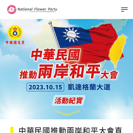
Skip
Menu
Men
to
main
content
▍
中華民國推動兩岸和平大會直