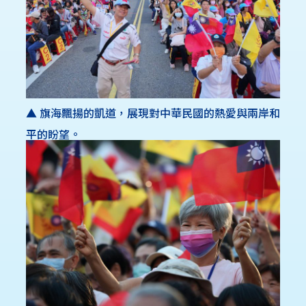
▲ 旗海飄揚的凱道，展現對中華民國的熱愛與兩岸和
平的盼望。