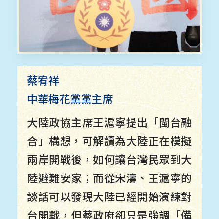
蔡宥祥
中華梅花黨黨主席
大陸政協主席王滬寧提出「閩台融
合」構想，可解讀為大陸正在模擬
兩岸開戰後，如何讓台灣民眾到大
陸避難安家；而從宋濤、王滬寧的
談話可以發現大陸已經開始演練對
台開戰，但蔡政府卻只是強調「備