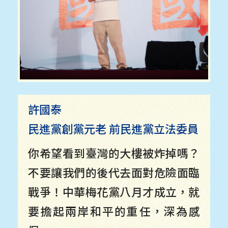
許國泰
民進黨創黨元老 前民進黨立法委員
你希望看到臺灣的大樓被炸掉嗎？
不要讓我們的後代去面對危險面臨
戰爭！中華梅花黨八月才成立，就
要擔起兩岸和平的重任，深為感